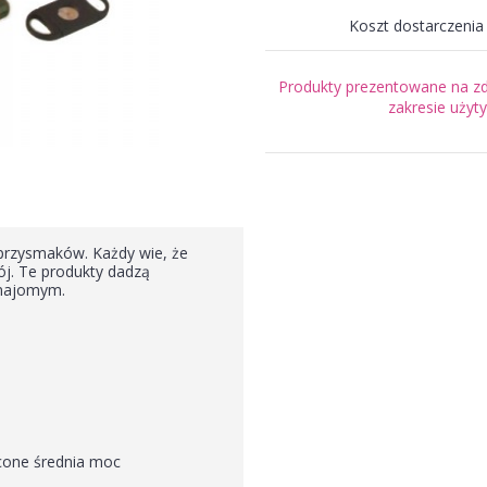
Koszt dostarczenia 
Produkty prezentowane na zdj
zakresie uży
przysmaków. Każdy wie, że
ój. Te produkty dadzą
znajomym.
ęcone średnia moc