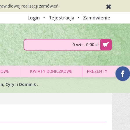
rawidłowej realizacji zamówień!
Login
•
Rejestracja
•
Zamówienie
0 szt. - 0.00 zł
BOWE
KWIATY DONICZKOWE
PREZENTY
n, Cyryl i Dominik .