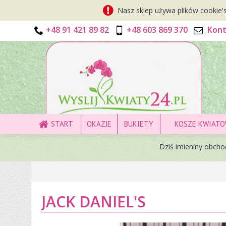
Nasz sklep używa plików cookie's
+48 91 421 89 82
+48 603 869 370
Kont
START
OKAZJE
BUKIETY
KOSZE KWIAT
Dziś
imieniny obch
JACK DANIEL'S