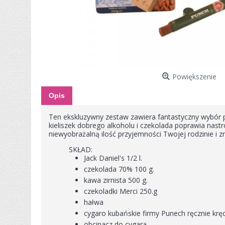
Powiększenie
Opis
Ten ekskluzywny zestaw zawiera fantastyczny wybór 
kieliszek dobrego alkoholu i czekolada poprawia nastr
niewyobrażalną ilość przyjemności Twojej rodzinie i 
SKŁAD:
Jack Daniel's 1/2 l.
czekolada 70% 100 g.
kawa zirnista 500 g.
czekoladki Merci 250.g
hałwa
cygaro kubańskie firmy Punech ręcznie kr
obcinacz do cygara