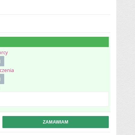
orcy
czenia
i
ZAMAWIAM